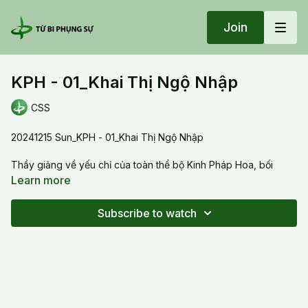
Join
KPH - 01_Khai Thị Ngộ Nhập
CSS
20241215 Sun_KPH - 01_Khai Thị Ngộ Nhập
Thầy giảng về yếu chỉ của toàn thể bộ Kinh Pháp Hoa, bối
cảnh lịch sử chung quanh chủ đề Khai, Thị, Ngô, Nhập, tri kiến
Learn more
của Phật, vả sự hình thành của kinh Pháp Hoa theo 3 chủ lưu,
theo bối cảnh lịch sử và văn hóa của Trung Quốc từ thế kỷ thứ
Subscribe to watch
3 BCE đến 239 BCE. ( BCE = trước Thiên Chúa), đến 75 CE.