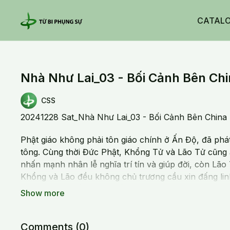
CATAL
Nhà Như Lai_03 - Bối Cảnh Bên Ch
CSS
20241228 Sat_Nhà Như Lai_03 - Bối Cảnh Bên China
Phật giáo không phải tôn giáo chính ở Ấn Độ, đã phát
tông. Cùng thời Đức Phật, Khổng Tử và Lão Tử cũng
nhấn mạnh nhân lễ nghĩa trí tín và giúp đời, còn Lão
Khổng và Lão đều không chủ trương cầu xin đấng lin
nguyện mà nhấn mạnh sống đạo đức và thuận theo t
Những đạo sĩ theo đạo Lão có xu hướng lánh đời, tu
Những người theo đạo Khổng chủ trương ra giúp đời, 
Comments (
0
)