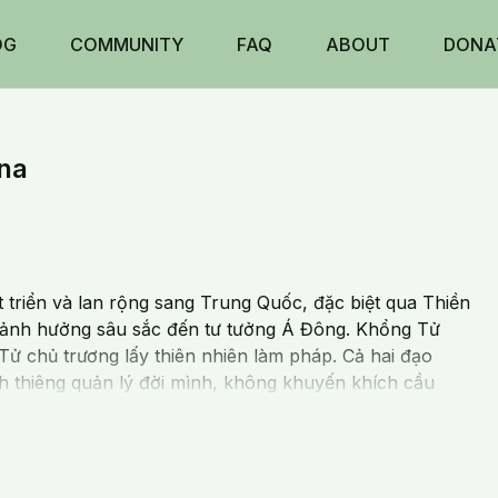
OG
COMMUNITY
FAQ
ABOUT
DONA
ina
 triển và lan rộng sang Trung Quốc, đặc biệt qua Thiền
 ảnh hưởng sâu sắc đến tư tưởng Á Đông. Khổng Tử
 Tử chủ trương lấy thiên nhiên làm pháp. Cả hai đạo
h thiêng quản lý đời mình, không khuyến khích cầu
hiên nhiên.
 hành trong am nhỏ, trở thành chân nhân.
làm quan, giúp dân, giúp nước, thành người quân tử.