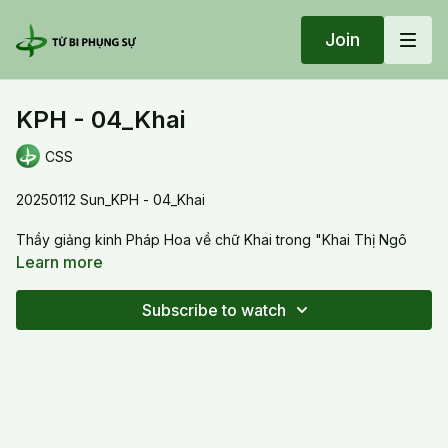
Join
KPH - 04_Khai
CSS
20250112 Sun_KPH - 04_Khai
Thầy giảng kinh Pháp Hoa về chữ Khai trong "Khai Thị Ngô
Nhập" từ Ấn Độ qua Trung Quốc và tại sao cần phải theo con
Learn more
đường thích ứng vối môi trường văn hóa của mỗi nước mà
không theo con dường Xuất Ly
Subscribe to watch