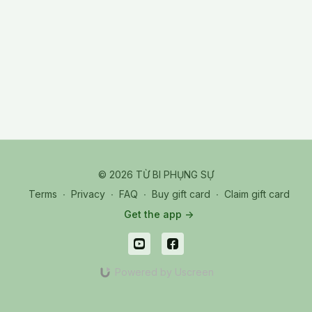
© 2026 TỪ BI PHỤNG SỰ
Terms
∙
Privacy
∙
FAQ
∙
Buy gift card
∙
Claim gift card
Get the app ->
Powered by Uscreen