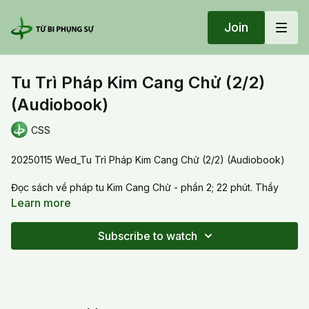
Join
Tu Trì Pháp Kim Cang Chử (2/2)
(Audiobook)
CSS
20250115 Wed_Tu Trì Pháp Kim Cang Chử (2/2) (Audiobook)
Đọc sách về pháp tu Kim Cang Chử - phần 2; 22 phút. Thầy
hướng dẫn cách tu tập pháp này để khai mở Chân Tâm Bất Nhị
Learn more
từ hạt giống quang minh LA; sự quan hệ giữa LA và pháp bảo
Kim Cang Chử. Thầy giảng cặn kẻ 3 cấp của pháp tu này (sơ,
Subscribe to watch
trung và cao).