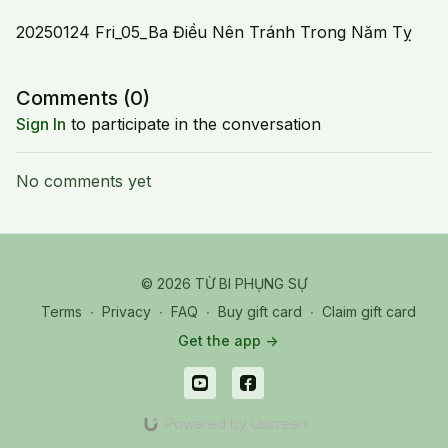
20250124 Fri_05_Ba Điều Nên Tránh Trong Năm Tỵ
Comments (
0
)
Sign In
to participate in the conversation
No comments yet
© 2026 TỪ BI PHỤNG SỰ
Terms
∙
Privacy
∙
FAQ
∙
Buy gift card
∙
Claim gift card
Get the app ->
Powered by Uscreen