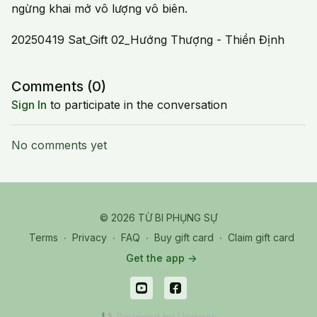
ngừng khai mở vô lượng vô biên.
20250419 Sat_Gift 02_Hướng Thượng - Thiền Định
Comments (
0
)
Sign In
to participate in the conversation
No comments yet
© 2026 TỪ BI PHỤNG SỰ
Terms
∙
Privacy
∙
FAQ
∙
Buy gift card
∙
Claim gift card
Get the app ->
Powered by Uscreen