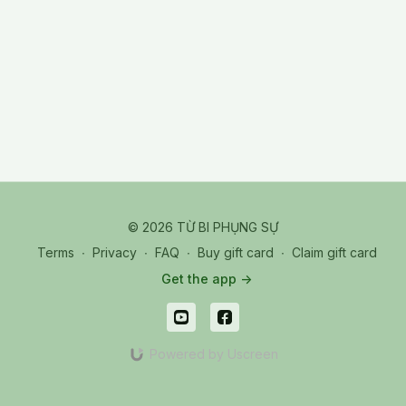
Practitioners learn to recognize subtle tension in the body,
relax correctly, and return the mind to its natural balance.
When the body is stable and the breath is harmonious, the
mind becomes clear, steady, and less reactive to emotions or
external conditions. This foundation supports true self‑mastery,
calmness, and sustainable inner resilience.
20260107 Wed_Xây Dựng Nội Lực - 02_Làm Chủ Thân Tâm
(Vietnamese & English Subtitle)
© 2026 TỪ BI PHỤNG SỰ
Terms
∙
Privacy
∙
FAQ
∙
Buy gift card
∙
Claim gift card
Get the app ->
Powered by Uscreen