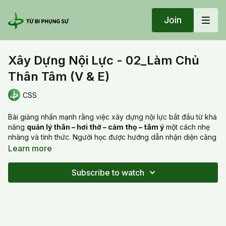
Join
Xây Dựng Nội Lực - 02_Làm Chủ
Thân Tâm (V & E)
CSS
Bài giảng nhấn mạnh rằng việc xây dựng nội lực bắt đầu từ khả
năng
quản lý thân – hơi thở – cảm thọ – tâm ý
một cách nhẹ
nhàng và tỉnh thức. Người học được hướng dẫn nhận diện căng
thẳng vi tế trong thân, buông thư đúng cách, và đưa tâm trở về
Learn more
trạng thái quân bình tự nhiên. Khi thân ổn định và hơi thở điều
hòa, tâm trở nên sáng, vững và không bị cuốn theo cảm xúc
Subscribe to watch
hay hoàn cảnh. Đây là nền tảng để phát triển sự tự chủ, an định
và sức mạnh nội tại bền vững.
This teaching emphasizes that inner strength begins with the
ability to gently regulate the body, breath, feelings, and mind.