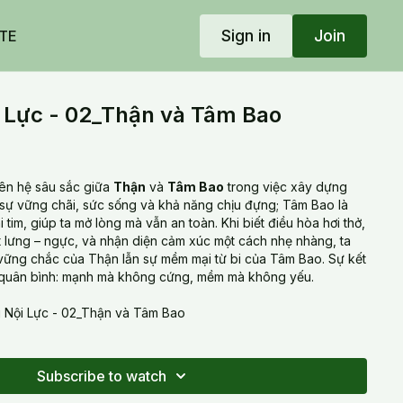
Sign in
Join
TE
 Lực - 02_Thận và Tâm Bao
liên hệ sâu sắc giữa
Thận
và
Tâm Bao
trong việc xây dựng
a sự vững chãi, sức sống và khả năng chịu đựng; Tâm Bao là
ái tim, giúp ta mở lòng mà vẫn an toàn. Khi biết điều hòa hơi thở,
ắt lưng – ngực, và nhận diện cảm xúc một cách nhẹ nhàng, ta
vững chắc của Thận lẫn sự mềm mại từ bi của Tâm Bao. Sự kết
c quân bình: mạnh mà không cứng, mềm mà không yếu.
 Nội Lực - 02_Thận và Tâm Bao
Subscribe to watch