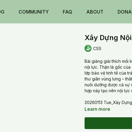
OG
COMMUNITY
FAQ
ABOUT
DONA
Xây Dựng Nội
CSS
Bài giảng giải thích mối 
nội lực. Thận là gốc củ
lớp bảo vệ tinh tế của tr
thư giãn vùng lưng – th
nuôi dưỡng được cả sự 
hợp này tạo nên nội lự
20260113 Tue_Xây Dựng
Learn more