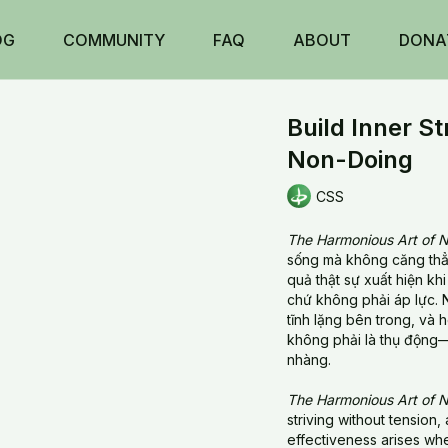
OG
COMMUNITY
FAQ
ABOUT
DONA
Build Inner S
Non-Doing
CSS
The Harmonious Art of 
sống mà không căng thẳng
quả thật sự xuất hiện kh
chứ không phải áp lực. 
tĩnh lặng bên trong, và 
không phải là thụ động—
nhàng.
The Harmonious Art of 
striving without tension, 
effectiveness arises whe