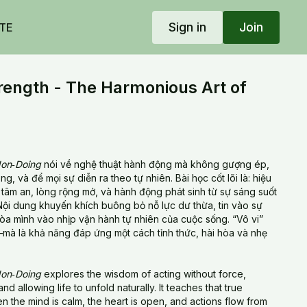
Sign in
Join
TE
trength - The Harmonious Art of
Non‑Doing
nói về nghệ thuật hành động mà không gượng ép,
, và để mọi sự diễn ra theo tự nhiên. Bài học cốt lõi là: hiệu
i tâm an, lòng rộng mở, và hành động phát sinh từ sự sáng suốt
Nội dung khuyến khích buông bỏ nỗ lực dư thừa, tin vào sự
hòa mình vào nhịp vận hành tự nhiên của cuộc sống. “Vô vi”
mà là khả năng đáp ứng một cách tỉnh thức, hài hòa và nhẹ
Non‑Doing
explores the wisdom of acting without force,
and allowing life to unfold naturally. It teaches that true
n the mind is calm, the heart is open, and actions flow from