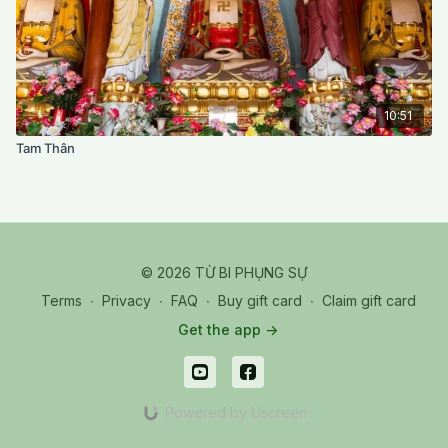
10:51
Tam Thân
© 2026 TỪ BI PHỤNG SỰ
Terms
∙
Privacy
∙
FAQ
∙
Buy gift card
∙
Claim gift card
Get the app ->
Powered by Uscreen