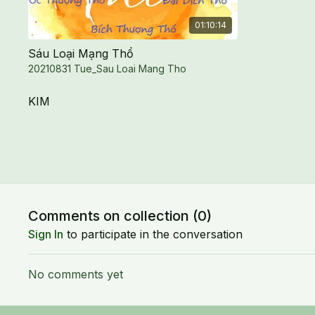
01:10:14
Sáu Loại Mạng Thổ
20210831 Tue_Sau Loai Mang Tho
KIM
Free preview
Comments on collection (
0
)
01:54:00
Sign In
to participate in the conversation
Sáu Loại Mạng Kim
No comments yet
Sáu Loại Mạng Kim