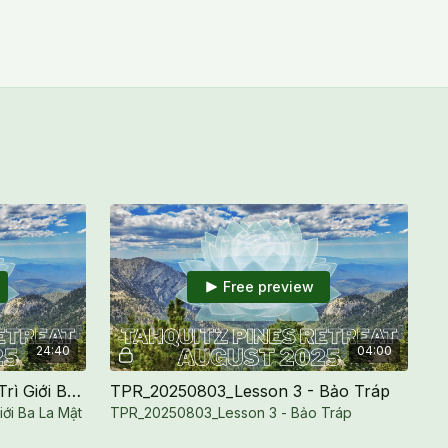
Free preview
24:40
04:00
TPR_20250803_Lesson 2 - Trì Giới Ba La Mật - Ranh Giới
TPR_20250803_Lesson 3 - Bảo Tráp
ới Ba La Mật
TPR_20250803_Lesson 3 - Bảo Tráp