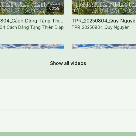
03:58
TPR_20250804_Cách Dâng Tặng Thiên Diệp Bảo Liên
TPR_20250804_Quy Nguyê
4_Cách Dâng Tặng Thiên Diệp
TPR_20250804_Quy Nguyên
Show all videos
Free preview
Free preview
27:55
TPR_20250804_Lesson 6 - Thực Tập Nhẫn Nhục Ba La Mật
TPR_20250804_Untie Knots 
4_Lesson 6 - Thực Tập Nhẫn
TPR_20250804_Untie Knots with 
Mật