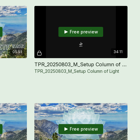
Free preview
05:51
34:11
TPR_20250803_M_Setup Column of Light
TPR_20250803_M_Setup Column of Light
Free preview