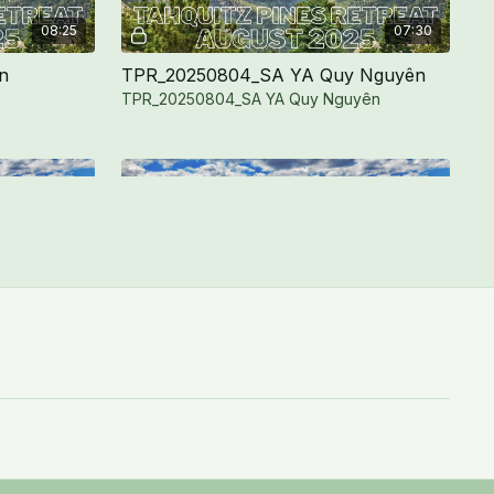
08:25
07:30
n
TPR_20250804_SA YA Quy Nguyên
TPR_20250804_SA YA Quy Nguyên
Free preview
10:31
18:24
with Lariat
TPR_20250804_Tìm Vị Thầy - Thiện Tri Thức
Lariat
TPR_20250804_Tìm Vị Thầy - Thiện Tri
Thức