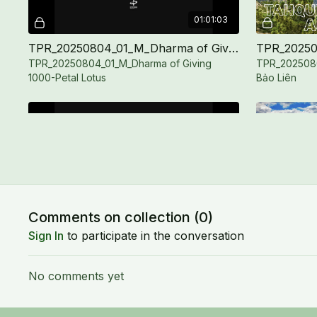
01:01:03
TPR_20250804_01_M_Dharma of Giving 1000-Petal Lotus
TPR_20250804_01_M_Dharma of Giving
TPR_2025080
1000-Petal Lotus
Bảo Liên
Free preview
31:43
Comments on collection (
0
)
TPR_20250804_02_M_Dharma of Giving 1000-Petal Lotus
Sign In
to participate in the conversation
TPR_20250804_02_M_Dharma of Giving
TPR_2025080
1000-Petal Lotus
Nhục Ba La 
No comments yet