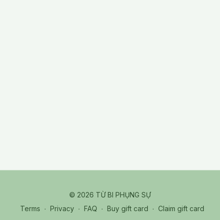
© 2026 TỪ BI PHỤNG SỰ
Terms
∙
Privacy
∙
FAQ
∙
Buy gift card
∙
Claim gift card