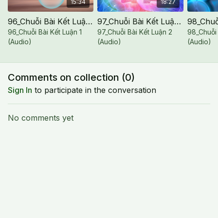
15:34
18:27
96_Chuỗi Bài Kết Luận 1 (Audio)
97_Chuỗi Bài Kết Luận 2 (Audio)
96_Chuỗi Bài Kết Luận 1
97_Chuỗi Bài Kết Luận 2
98_Chuỗi 
(Audio)
(Audio)
(Audio)
Comments on collection (
0
)
Sign In
to participate in the conversation
No comments yet