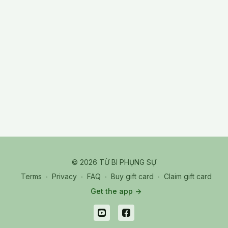
© 2026 TỪ BI PHỤNG SỰ
Terms
∙
Privacy
∙
FAQ
∙
Buy gift card
∙
Claim gift card
Get the app ->