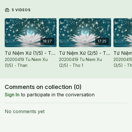
5 VIDEOS
18:27
17:25
Tứ Niệm Xứ (1/5) - Thân
Tứ Niệm Xứ (2/5) - Thọ 1
20200419 Tu Niem Xu
20200419 Tu Niem Xu
20200419
(1/5) - Than
(2/5) - Tho 1
(3/5) - T
Comments on collection (
0
)
Sign In
to participate in the conversation
No comments yet