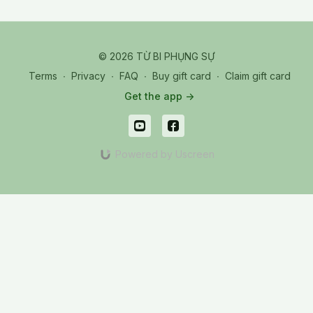
© 2026 TỪ BI PHỤNG SỰ
Terms
∙
Privacy
∙
FAQ
∙
Buy gift card
∙
Claim gift card
Get the app ->
Powered by Uscreen