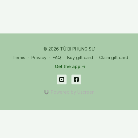
© 2026 TỪ BI PHỤNG SỰ
Terms
∙
Privacy
∙
FAQ
∙
Buy gift card
∙
Claim gift card
Get the app ->
Powered by Uscreen