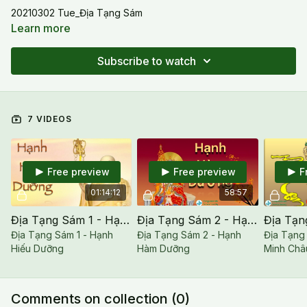
20210302 Tue_Địa Tạng Sám
Learn more
Subscribe to watch
7 VIDEOS
Free preview
Free preview
F
01:14:12
58:57
Địa Tạng Sám 1 - Hạnh Hiếu Dưỡng
Địa Tạng Sám 2 - Hạnh Hàm Dưỡng
Địa Tạng Sám 1 - Hạnh
Địa Tạng Sám 2 - Hạnh
Địa Tạng
Hiếu Dưỡng
Hàm Dưỡng
Minh Châ
Comments on collection (
0
)