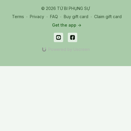
© 2026 TỪ BI PHỤNG SỰ
Terms
∙
Privacy
∙
FAQ
∙
Buy gift card
∙
Claim gift card
Get the app ->
Powered by Uscreen