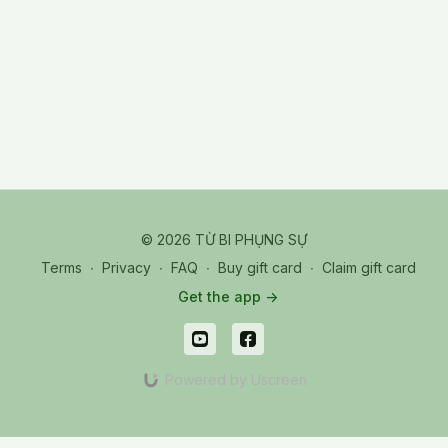
© 2026 TỪ BI PHỤNG SỰ
Terms
∙
Privacy
∙
FAQ
∙
Buy gift card
∙
Claim gift card
Get the app ->
Powered by Uscreen