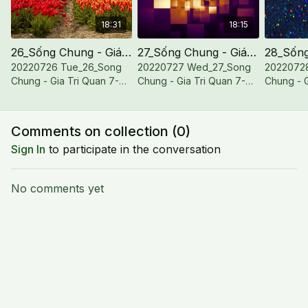
18:31
18:15
26_Sống Chung - Giá Trị Quan 7-1 (Audio)
27_Sống Chung - Giá Trị Quan 7-2 (Audio)
20220726 Tue_26_Song
20220727 Wed_27_Song
2022072
Chung - Gia Tri Quan 7-
Chung - Gia Tri Quan 7-
Chung - G
1_Audio
2_Audio
3_Audio
Comments on collection (
0
)
Sign In
to participate in the conversation
No comments yet