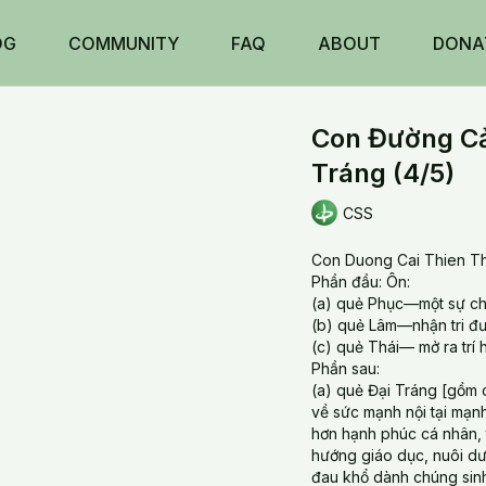
OG
COMMUNITY
FAQ
ABOUT
DONA
Con Đường Cải
Tráng (4/5)
CSS
Con Duong Cai Thien Th
Phần đầu: Ôn:
(a) quẻ Phục—một sự chấ
(b) quẻ Lâm—nhận tri đư
(c) quẻ Thái— mở ra trí 
Phần sau:
(a) quẻ Đại Tráng [gồm 
về sức mạnh nội tại mạn
hơn hạnh phúc cá nhân, 
hướng giáo dục, nuôi dưỡ
đau khổ dành chúng sin