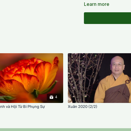
(b) giới thiệu quẻ Quyết
Learn more
Quyết có nghĩa là đã rời 
bất thối chuyển.
4
ình và Hội Từ Bi Phụng Sự
Xuân 2020 (2/2)