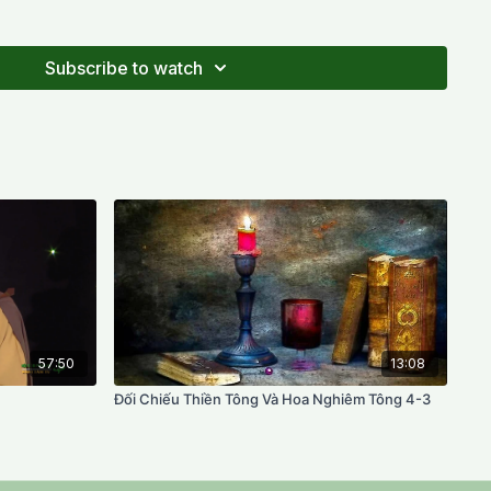
 [gồm có quái Thiên (nằm dưới) và quái Đoài (nằm trên)].
bỏ cái cũ/xấu rồi, không còn trở lại (hay thối lui) nữa. Tức là
Subscribe to watch
57:50
13:08
Đối Chiếu Thiền Tông Và Hoa Nghiêm Tông 4-3