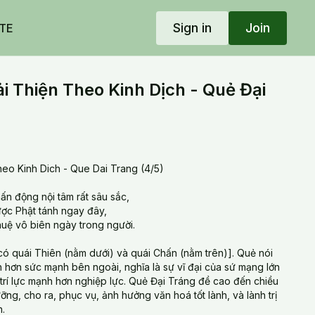
Sign in
Join
TE
 Thiện Theo Kinh Dịch - Quẻ Đại
eo Kinh Dich - Que Dai Trang (4/5)
n động nội tâm rất sâu sắc,
ợc Phật tánh ngay đây,
huệ vô biên ngày trong người.
có quái Thiên (nằm dưới) và quái Chấn (nằm trên)]. Quẻ nói
h hơn sức mạnh bên ngoài, nghĩa là sự vĩ đại của sứ mạng lớn
trí lực mạnh hơn nghiệp lực. Quẻ Đại Tráng đề cao đến chiều
ng, cho ra, phục vụ, ảnh hưởng văn hoá tốt lành, và lành trị
h.