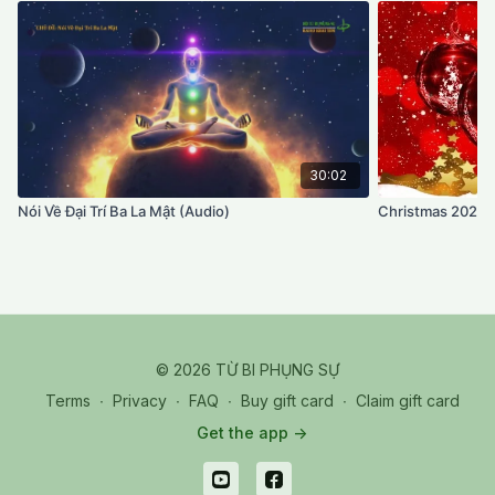
30:02
Nói Về Đại Trí Ba La Mật (Audio)
Christmas 2020
© 2026 TỪ BI PHỤNG SỰ
Terms
∙
Privacy
∙
FAQ
∙
Buy gift card
∙
Claim gift card
Get the app ->