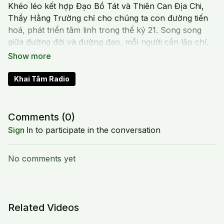
Khéo léo kết hợp Đạo Bồ Tát và Thiên Can Địa Chi,
Thầy Hằng Trường chỉ cho chúng ta con đường tiến
hoá, phát triển tâm linh trong thế kỷ 21. Song song
giữa đường đời và đường đạo, mỗi người cần lập chí,
tìm ra sứ mạng, nhận thức được điểm mù, phát triển
lòng thương, tha thứ, và tiến hoá từng bước để trở về
ngôi nhà chân chánh.
Khai Tâm Radio
Comments (
0
)
Sign In
to participate in the conversation
No comments yet
Related Videos