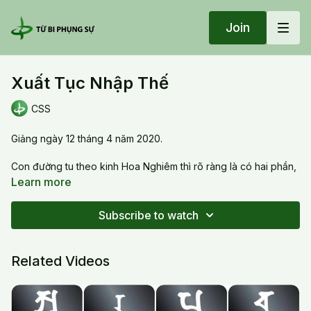
Join
Xuất Tục Nhập Thế
CSS
Giảng ngày 12 tháng 4 năm 2020.
Con đường tu theo kinh Hoa Nghiêm thì rõ ràng là có hai phần,
một là tự tu và hai là giải mở gút thắt.
Learn more
Hai con đường tu theo kinh Hoa Nghiêm:
Subscribe to watch
1- Tu cho chính minh: Khai mở tự tánh Quang Minh - Xuất Tục
2- Tu và sinh hoạt với người để giaỉ mở gút thắt - Nhập Thế
Related Videos