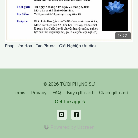
17:22
Pháp Liên Hoa - Tạo Phước - Giải Nghiệp (Audio)
© 2026 TỪ BI PHỤNG SỰ
Terms
∙
Privacy
∙
FAQ
∙
Buy gift card
∙
Claim gift card
Get the app ->
Powered by Uscreen