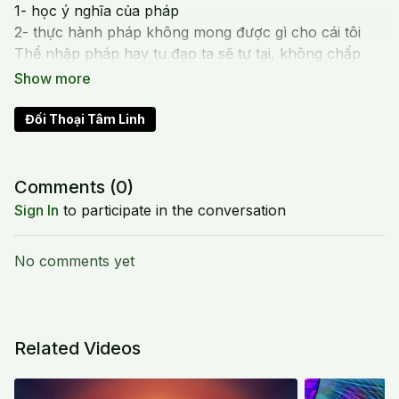
1- học ý nghĩa của pháp
2- thực hành pháp không mong được gì cho cái tôi
Thể nhập pháp hay tu đạo ta sẽ tự tại, không chấp
trước, nhập vào chân lý, kinh tạng, ngã biến mất
trong cái pháp.
Nhập không phải hình tướng như thọ giới, không phải
Đối Thoại Tâm Linh
đắc đạo để có thần thông ( to have)
Comments (
0
)
Sign In
to participate in the conversation
No comments yet
Related Videos