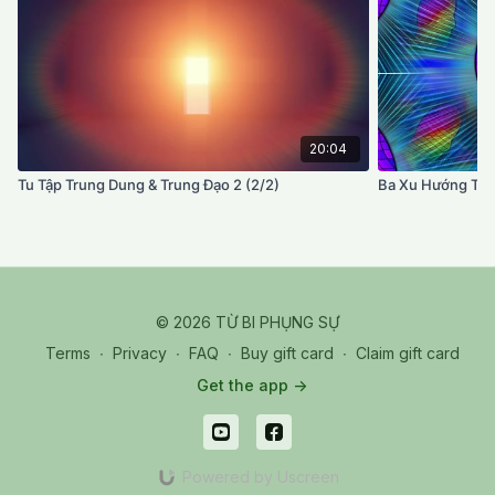
20:04
Tu Tập Trung Dung & Trung Đạo 2 (2/2)
Ba Xu Hướng Tu T
© 2026 TỪ BI PHỤNG SỰ
Terms
∙
Privacy
∙
FAQ
∙
Buy gift card
∙
Claim gift card
Get the app ->
Powered by Uscreen