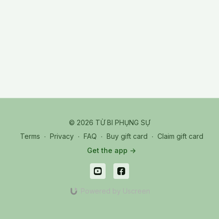
© 2026 TỪ BI PHỤNG SỰ
Terms
∙
Privacy
∙
FAQ
∙
Buy gift card
∙
Claim gift card
Get the app ->
Powered by Uscreen