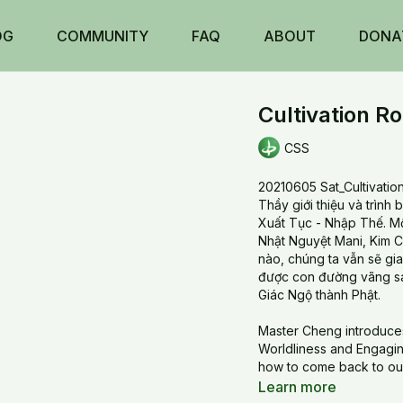
OG
COMMUNITY
FAQ
ABOUT
DONA
Cultivation R
CSS
20210605 Sat_Cultivati
Thầy giới thiệu và trình
Xuất Tục - Nhập Thế. Mộ
Nhật Nguyệt Mani, Kim 
nào, chúng ta vẫn sẽ gi
được con đường vãng san
Giác Ngộ thành Phật.
Master Cheng introduce
Worldliness and Engagi
how to come back to our 
prepared to transcend t
Learn more
True Nature. The Flat L