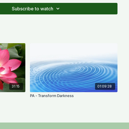
s, while the Hierarchy Level includes A Pa Ra Ca Na.
Subscribe to watch
31:15
01:09:28
PA - Transform Darkness