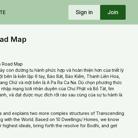
Sign in
Join
TE
oad Map
on Road Map
 bày con đường tu hành phức hợp và hoàn thiện hơn của triết lý
t bên là kiến lập 6 tay, Bảo Bát, Bảo Kiếm, Thanh Liên Hoa,
Cang Chử và một bên là A Pa Ra Ca Na. Dù chọn phương thức
a nhập mạng lưới nhân duyên của Chư Phật và Bồ Tát, tìm
h, và đạt được mục đích rốt ráo sau cùng của sự tu hành là
s and explains two more complex structures of Transcending
ng with the World. Based on 10 Dwellings/ Homes, we know
highest ideals, bring forth the resolve for Bodhi, and get
he 5 Shadows and 5 Skandhas, and eventually enlighten the
evel includes 6 Hands, Jewel Sword, Jewel Bowl, Vajra Pestle,