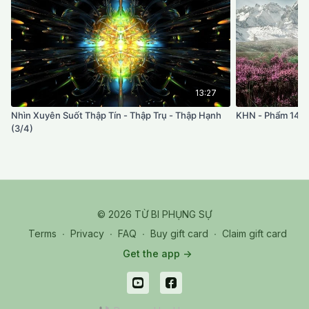
13:27
Nhìn Xuyên Suốt Thập Tín - Thập Trụ - Thập Hạnh
KHN - Phẩm 14 (2/
(3/4)
© 2026 TỪ BI PHỤNG SỰ
Terms
∙
Privacy
∙
FAQ
∙
Buy gift card
∙
Claim gift card
Get the app ->