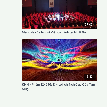
57:05
Mandala của Người Việt cử hành tại Nhật Bản
13:22
KHN - Phẩm 12-5 (6/8) - Lợi Ích Tích Cực Của Tam
Muội