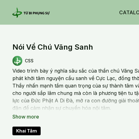
CATAL
Nói Về Chú Vãng Sanh
CSS
Video trình bày ý nghĩa sâu sắc của thần chú Vãng 
phát khởi tâm nguyện cầu sanh về Cực Lạc, đồng thờ
Thầy nhấn mạnh tầm quan trọng của sự thành tâm và n
cho người sắp lâm chung mà còn là phương tiện tu t
lực của Đức Phật A Di Đà, mở ra con đường giải tho
đặn để cảm nhận sự chuyển hóa nội tâm.
20250723 Wed_Nói Về Chú Vãng Sanh
Khai Tâm