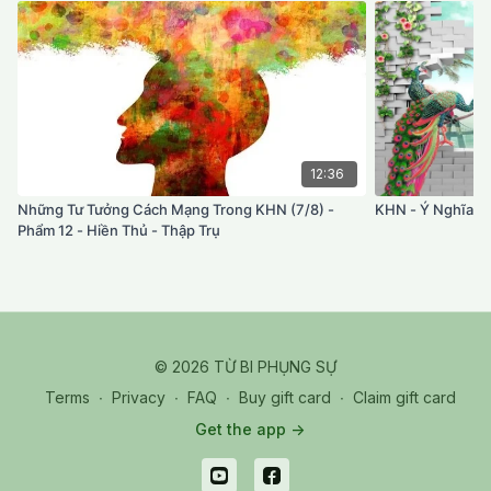
12:36
Những Tư Tưởng Cách Mạng Trong KHN (7/8) -
KHN - Ý Nghĩa Nă
Phẩm 12 - Hiền Thủ - Thập Trụ
© 2026 TỪ BI PHỤNG SỰ
Terms
∙
Privacy
∙
FAQ
∙
Buy gift card
∙
Claim gift card
Get the app ->