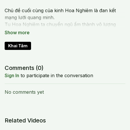
Chủ đề cuối cùng của kinh Hoa Nghiêm là đan kết
mạng lưới quang minh.
Tu Hoa Nghiêm ta chuyển ngũ ấm thành vô lượng
quang minh bằng cách trồng năm hạt giống quang
minh A RA PA CA NA. Quang minh của đức Phật ra
ngoài ngũ ấm, đồng thời châu biến ra ngoài thời gian,
Khai Tâm
không gian; biểu hiện Chân Tâm thì ở khắp mọi nơi.
Comments (
0
)
Sign In
to participate in the conversation
No comments yet
Related Videos