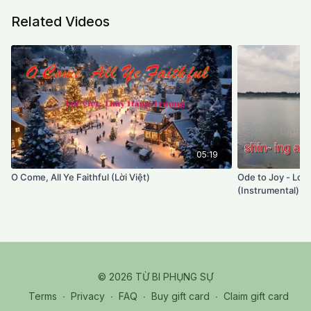
strengthens the faculties, unbreakable in its power.
Related Videos
Through faith, one departs from afflictions and turns
wholeheartedly toward the Buddha’s merit, attaining
deep spiritual bliss. The song repeatedly states that
faith is the essential healing and purifying power.
05:19
O Come, All Ye Faithful (Lời Việt)
Ode to Joy - Lov
(Instrumental)
© 2026 TỪ BI PHỤNG SỰ
Terms
∙
Privacy
∙
FAQ
∙
Buy gift card
∙
Claim gift card