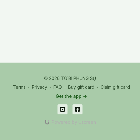
Ngũ Hành (3/8)
© 2026 TỪ BI PHỤNG SỰ
Terms
∙
Privacy
∙
FAQ
∙
Buy gift card
∙
Claim gift card
Get the app ->
Powered by Uscreen