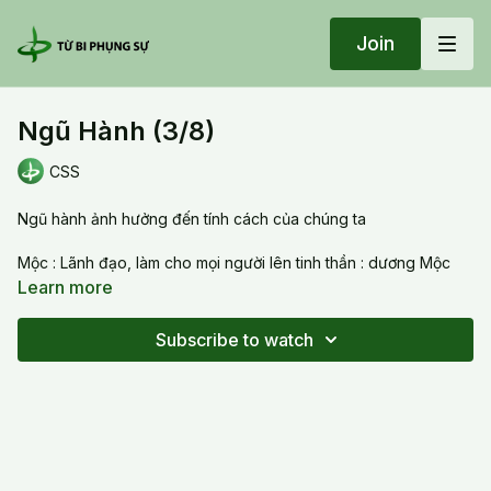
Join
Ngũ Hành (3/8)
CSS
Ngũ hành ảnh hưởng đến tính cách của chúng ta
Mộc : Lãnh đạo, làm cho mọi người lên tinh thần : dương Mộc
Learn more
Hoả : Hoạt náo viên ( cheer leader) làm cho mọi người vui :
dương Hoả
Subscribe to watch
Thổ: Liên lạc giao tiếp, tạo ra sự hài hoà : dương Thổ
Kim : Kỹ thuật, tinh vi, có tổ chức : dương Kim
Thuỷ: Thâm sâu, triết học : dương Thuỷ