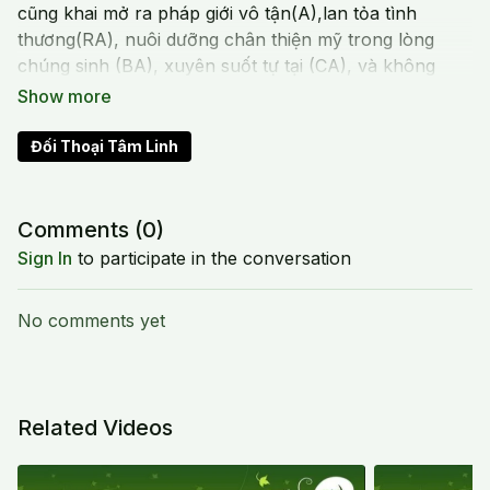
cũng khai mở ra pháp giới vô tận(A),lan tỏa tình
thương(RA), nuôi dưỡng chân thiện mỹ trong lòng
chúng sinh (BA), xuyên suốt tự tại (CA), và không
ngừng tiến hóa tâm linh (NA).
Đối Thoại Tâm Linh
Comments (
0
)
Sign In
to participate in the conversation
No comments yet
Related Videos