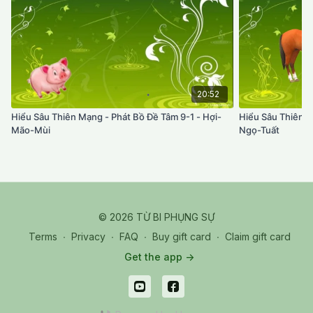
20:52
Hiểu Sâu Thiên Mạng - Phát Bồ Đề Tâm 9-1 - Hợi-
Hiểu Sâu Thiên M
Mão-Mùi
Ngọ-Tuất
© 2026 TỪ BI PHỤNG SỰ
Terms
∙
Privacy
∙
FAQ
∙
Buy gift card
∙
Claim gift card
Get the app ->