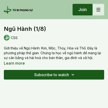
Join
Ngũ Hành (1/8)
CSS
Giới thiệu về Ngũ Hành: Kim, Mộc, Thủy, Hỏa và Thổ. Đây là
phương pháp thế gian. Chúng ta học về ngũ hành để mang lại
sự cân bằng và hài hoà cho bản thân, gia đình và xã hội.
Learn more
Introduction of the five elements: Metal, Wood, Water, Fire and
Earth, and the symbolic meaning of each. Understanding the
Subscribe to watch
five elements will help to balance, harmonize ourselves, our
families and the society.
Ngũ Hành (1/8)