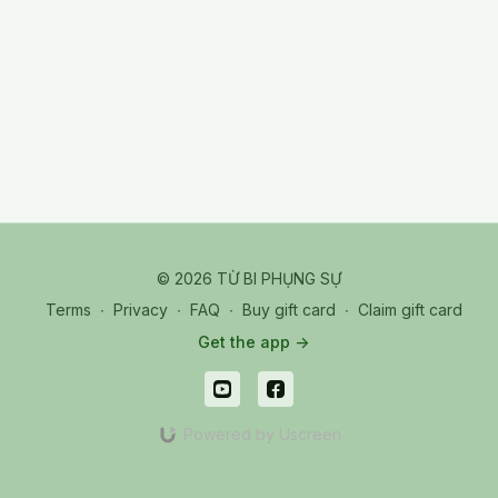
© 2026 TỪ BI PHỤNG SỰ
Terms
∙
Privacy
∙
FAQ
∙
Buy gift card
∙
Claim gift card
Get the app ->
Powered by Uscreen