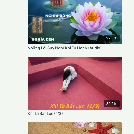
29:53
Những Lối Suy Nghĩ Khi Tu Hành (Audio)
32:26
Khi Ta Bất Lực (1/3)