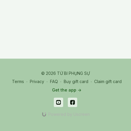
This session guides practitioners into a state of deep physical
stillness as a foundation for sensing and harmonizing the
internal organs. The teaching emphasizes how quieting the
body allows the subtle rhythms of the heart, lungs, liver, and
abdomen to become more perceptible. Through gentle
awareness, practitioners learn to notice tension patterns,
energetic blockages, and natural movements within the torso.
The meditation encourages releasing unnecessary effort,
softening the breath, and allowing the organs to “settle” into
their natural positions. As stillness deepens, the body–mind
connection becomes clearer, helping practitioners feel
grounded, centered, and internally aligned. The overall aim is
to cultivate a calm, stable presence that supports both physical
© 2026 TỪ BI PHỤNG SỰ
health and meditative clarity.
Terms
∙
Privacy
∙
FAQ
∙
Buy gift card
∙
Claim gift card
Pali_20251223 Tue_03-2_M_Physical Stillness-Organs
Get the app ->
Connection
Powered by Uscreen