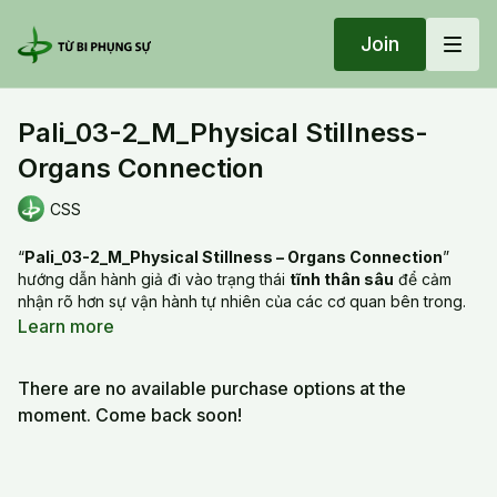
Join
Pali_03-2_M_Physical Stillness-
Organs Connection
CSS
“
Pali_03-2_M_Physical Stillness – Organs Connection
”
hướng dẫn hành giả đi vào trạng thái
tĩnh thân sâu
để cảm
nhận rõ hơn sự vận hành tự nhiên của các cơ quan bên trong.
Khi thân được giữ yên, hơi thở mềm lại và tâm không còn bị kéo
Learn more
bởi vọng tưởng, những chuyển động tinh tế của tim, phổi, bụng
và toàn bộ vùng nội tạng trở nên dễ nhận biết hơn. Bài giảng
There are no available purchase options at the
nhấn mạnh sự
thả lỏng, lắng nghe và kết nối
để giúp các cơ
quan “an vị” đúng vị trí, giảm căng thẳng và tạo ra sự hài hòa
moment. Come back soon!
giữa thân–tâm. Trạng thái tĩnh lặng này mở ra cảm giác nhẹ
nhàng, ổn định và sáng tỏ từ bên trong.