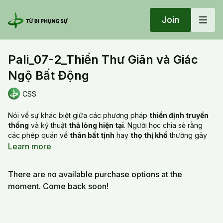
Join
Pali_07-2_Thiền Thư Giãn và Giác
Ngộ Bất Động
CSS
Nói về sự khác biệt giữa các phương pháp
thiền định truyền
thống
và kỹ thuật
thả lỏng hiện tại
. Người học chia sẻ rằng
các phép quán về
thân bất tịnh
hay
thọ thị khổ
thường gây
áp lực và khó áp dụng đối với những người bận rộn trong đời
Learn more
sống thường nhật. Thay vào đó, phương pháp
thư giãn toàn
thân
và buông bỏ sự chấp giữ vào thân xác giúp họ dễ dàng
There are no available purchase options at the
đạt được trạng thái
tĩnh lặng
và an lạc nhanh chóng hơn.
moment. Come back soon!
Thầy giải thích rằng các bài thực hành cũ có giá trị trong việc
giúp hành giả
rời bỏ thế tục
, nhưng kỹ thuật mới chú trọng vào
sự
bất động
của tâm trí.