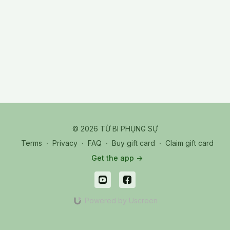
Tổng thể nội dung nhấn mạnh vào việc tìm kiếm một lộ trình tu
tập
hiệu quả
và phù hợp với căn cơ của người cư sĩ hiện đại.
Mục tiêu cuối cùng là giúp người tập trải nghiệm trạng thái
giác
ngộ
thông qua việc buông xả hoàn toàn thay vì gượng ép
quán chiếu.
Pali_20251223 Tue_07-2_Thiền Thư Giãn và Giác Ngộ Bất Động
© 2026 TỪ BI PHỤNG SỰ
Terms
∙
Privacy
∙
FAQ
∙
Buy gift card
∙
Claim gift card
Get the app ->
Powered by Uscreen