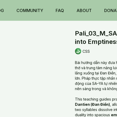
OG
COMMUNITY
FAQ
ABOUT
DONA
Pali_03_M_SA
into Emptines
CSS
Bài hướng dẫn này đưa 
thở và trung tâm năng lư
lắng xuống tại Đan Điền,
lớn. Pháp thực tập nhấn
động của SA–YA tự nhiên
nên sáng trong và không
This teaching guides pr
Dantien (Đan Điền)
, al
two syllables dissolve in
duality into spacious
em