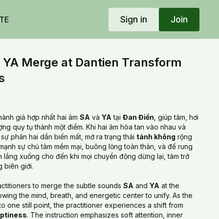
Sign in
Join
TE
 YA Merge at Dantien Transform
s
hành giả hợp nhất hai âm
SA
và
YA
tại
Đan Điền
, giúp tâm, hơi
ợng quy tụ thành một điểm. Khi hai âm hòa tan vào nhau và
 sự phân hai dần biến mất, mở ra trạng thái
tánh không
rộng
 mạnh sự chú tâm mềm mại, buông lỏng toàn thân, và để rung
 lắng xuống cho đến khi mọi chuyển động dừng lại, tâm trở
 biên giới.
actitioners to merge the subtle sounds
SA
and
YA
at the
lowing the mind, breath, and energetic center to unify. As the
to one still point, the practitioner experiences a shift from
ptiness
. The instruction emphasizes soft attention, inner