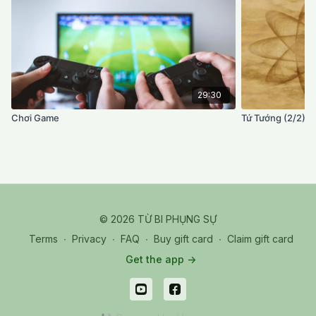
29:30
Chơi Game
Tứ Tướng (2/2)
© 2026 TỪ BI PHỤNG SỰ
Terms
∙
Privacy
∙
FAQ
∙
Buy gift card
∙
Claim gift card
Get the app ->