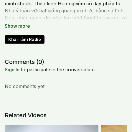
mình shock. Theo kinh Hoa nghiêm có dạy pháp tu
Như ý luân với hạt giống quang minh A, bằng sự tĩnh
lặng, phản quán, để vươn lên vượt thoát (move on) và
cải thiện cuộc sống.
Khai Tâm Radio
Comments (
0
)
Sign In
to participate in the conversation
No comments yet
Related Videos