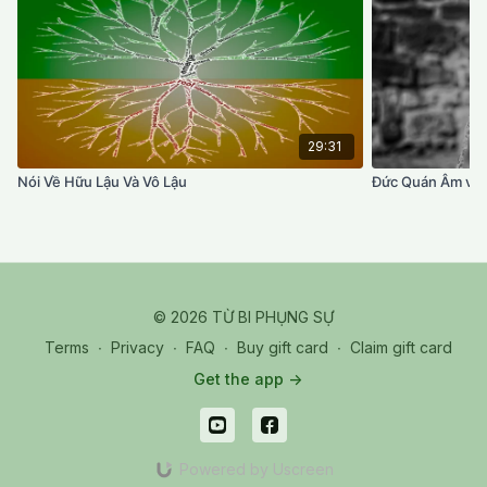
29:31
Nói Về Hữu Lậu Và Vô Lậu
Đức Quán Âm và 
© 2026 TỪ BI PHỤNG SỰ
Terms
∙
Privacy
∙
FAQ
∙
Buy gift card
∙
Claim gift card
Get the app ->
Powered by Uscreen