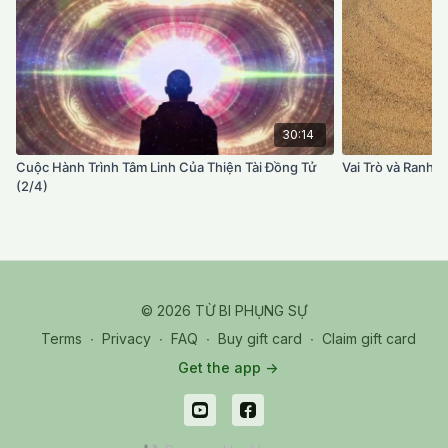
30:14
Cuộc Hành Trình Tâm Linh Của Thiện Tài Đồng Tử
Vai Trò và Ranh G
(2/4)
© 2026 TỪ BI PHỤNG SỰ
Terms
∙
Privacy
∙
FAQ
∙
Buy gift card
∙
Claim gift card
Get the app ->