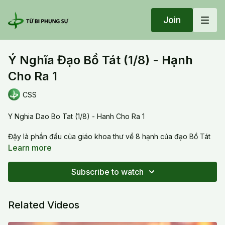
Join
Ý Nghĩa Đạo Bồ Tát (1/8) - Hạnh
Cho Ra 1
CSS
Y Nghia Dao Bo Tat (1/8) - Hanh Cho Ra 1
Đậy là phần đầu của giáo khoa thư về 8 hạnh của đạo Bồ Tát
với đề taì là hạnh cho ra. Đặc tính của đạo Bồ Tát là đào tạo
Learn more
những người có tâm lượng rộng rãi, phát triển Từ Bi Trí Huệ và
thoát ra khỏi Ngũ Ấm. Tu toàn diện theo đạo Bồ Tát là tu những
Subscribe to watch
gì? Đầu tiên thế nào là hạnh cho ra hay Bố thí? Thế nào là cho
ra, mở tâm để lắng nghe, tìm hiểu để cảm thông và có trí huệ?
Related Videos