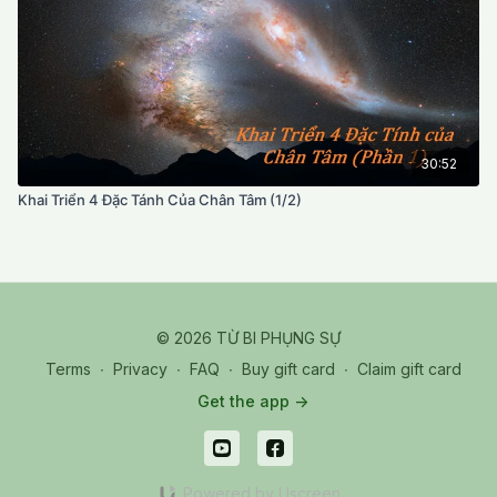
30:52
Khai Triển 4 Đặc Tánh Của Chân Tâm (1/2)
© 2026 TỪ BI PHỤNG SỰ
Terms
∙
Privacy
∙
FAQ
∙
Buy gift card
∙
Claim gift card
Get the app ->
Powered by Uscreen