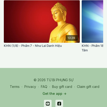
13:29
KHN (1/8) - Phẩm 7 - Như Lai Danh Hiệu
KHN - Phẩm 18 - 
Tâm
© 2026 TỪ BI PHỤNG SỰ
Terms
∙
Privacy
∙
FAQ
∙
Buy gift card
∙
Claim gift card
Get the app ->