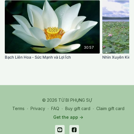
30:57
Bạch Liên Hoa - Sức Mạnh và Lợi Ích
Nhìn Xuyên Kiến
© 2026 TỪ BI PHỤNG SỰ
Terms
∙
Privacy
∙
FAQ
∙
Buy gift card
∙
Claim gift card
Get the app ->