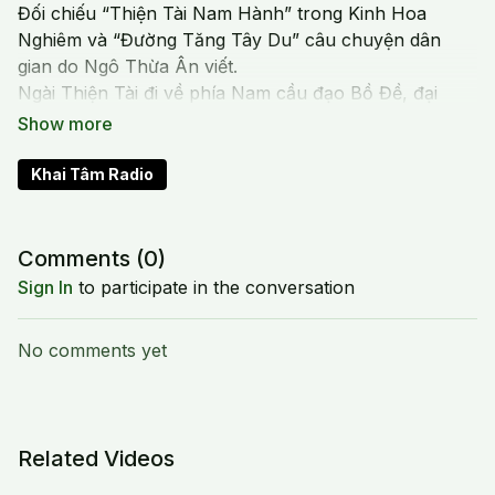
Đối chiếu “Thiện Tài Nam Hành” trong Kinh Hoa
Nghiêm và “Đường Tăng Tây Du” câu chuyện dân
gian do Ngô Thừa Ân viết.
Ngài Thiện Tài đi về phía Nam cầu đạo Bồ Đề, đại
biểu cho nhiệt huyết, sáng suốt, tình thương Đại bi, trí
huệ đ
ốt đi những vô minh. Tu luyện một mình, phát triển trí
Khai Tâm Radio
huệ Bát Nhã.
Đường Tăng đi về phía Tây đại biểu cho sự luyện kim,
chuyển hóa ma quái trong lòng mình để thanh tịnh.
Comments (
0
)
Tu hành tập thể với Ngộ Không, Ngộ Năng, Ngộ Tịnh
Sign In
to participate in the conversation
để phát triển trí huệ phương tiện và lòng Dại từ, Đại bi.
No comments yet
Related Videos