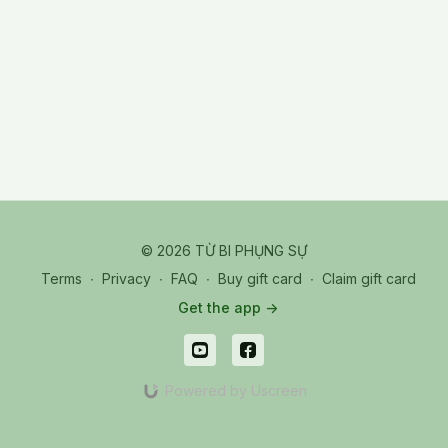
© 2026 TỪ BI PHỤNG SỰ
Terms
∙
Privacy
∙
FAQ
∙
Buy gift card
∙
Claim gift card
Get the app ->
Powered by Uscreen