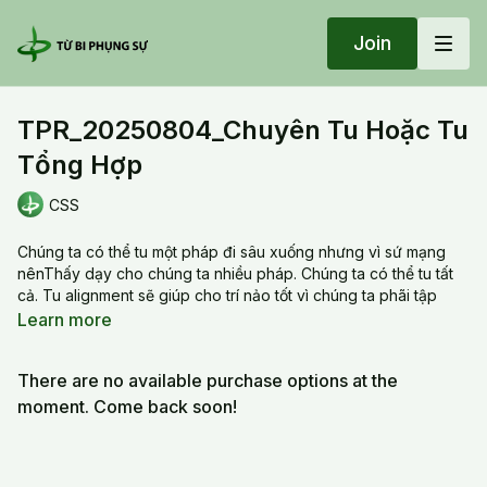
Join
TPR_20250804_Chuyên Tu Hoặc Tu
Tổng Hợp
CSS
Chúng ta có thể tu một pháp đi sâu xuống nhưng vì sứ mạng
nênThấy dạy cho chúng ta nhiều pháp. Chúng ta có thể tu tất
cả. Tu alignment sẽ giúp cho trí nảo tốt vì chúng ta phãi tập
trung vảo câu chú, định vị trí và quán hình của chủng tử tự.
Learn more
TPR_20250804_Chuyên Tu Hoặc Tu Tổng Hợp
There are no available purchase options at the
moment. Come back soon!