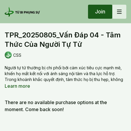
Join
TPR_20250805_Vấn Đáp 04 - Tâm
Thức Của Người Tự Tử
CSS
Người tự tử thường bị chi phối bởi cảm xúc tiêu cực mạnh mẽ,
khiến họ mất kết nối với ánh sáng nội tâm và tha lực hỗ trợ.
Trong khoảnh khắc quyết định, tâm thức họ bị thu hẹp, không
còn thấy được giải pháp hay hy vọng. Hành động tự tử không
Learn more
phải là kết thúc mà là sự chuyển tiếp sang trạng thái tâm thức
đầy đau khổ và rối loạn. Sau khi mất, họ có thể bị kẹt trong
There are no available purchase options at the
vòng luân hồi đau đớn nếu không có sự trợ giúp từ người thân
hoặc tha lực. Việc tu tập, hồi hướng và khai thị đúng cách có
moment. Come back soon!
thể giúp họ chuyển hóa và tìm lại ánh sáng. Tâm thức của họ
cần được nâng đỡ bằng sự hiểu biết, từ bi và công phu tu tập
của người sống