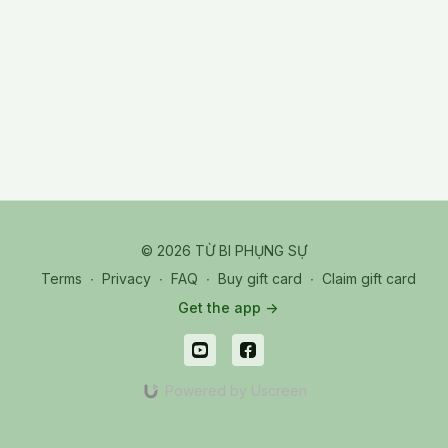
TPR_20250805_Vấn Đáp 04 - Tâm Thức Của Người Tự Tử
© 2026 TỪ BI PHỤNG SỰ
Terms
∙
Privacy
∙
FAQ
∙
Buy gift card
∙
Claim gift card
Get the app ->
Powered by Uscreen