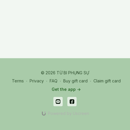
spiritual offering. It emphasizes the Thousand-Petal Lotus as a
symbol of pure intention and boundless generosity.
Participants are guided to align body, speech, and mind in the
act of giving, cultivating inner clarity and compassion. The
teaching integrates visualization techniques and mantra
recitation to deepen the offering. It also highlights the
transformative power of selfless giving in transcending worldly
attachments. The practice is framed as both a personal
cultivation and a collective blessing.
TPR_20250806_05_M_Dharma of Giving 1000-Petal Lotus
© 2026 TỪ BI PHỤNG SỰ
Terms
∙
Privacy
∙
FAQ
∙
Buy gift card
∙
Claim gift card
Get the app ->
Powered by Uscreen