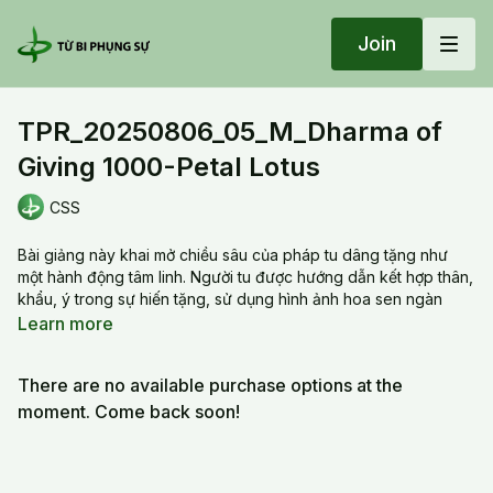
Join
TPR_20250806_05_M_Dharma of
Giving 1000-Petal Lotus
CSS
Bài giảng này khai mở chiều sâu của pháp tu dâng tặng như
một hành động tâm linh. Người tu được hướng dẫn kết hợp thân,
khẩu, ý trong sự hiến tặng, sử dụng hình ảnh hoa sen ngàn
cánh như biểu tượng của sự thanh tịnh và lòng quảng đại vô
Learn more
biên. Thực hành bao gồm quán tưởng, trì chú và sự kết nối nội
tâm để vượt qua chấp trước và phát triển lòng từ bi. Việc dâng
There are no available purchase options at the
tặng không chỉ là hành động cá nhân mà còn là sự ban phước
cho cộng đồng, giúp chuyển hóa tâm thức và mở rộng năng lực
moment. Come back soon!
phụng sự.
The session explores the profound practice of giving as a