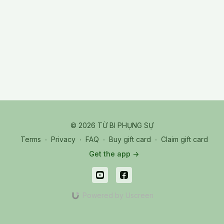
© 2026 TỪ BI PHỤNG SỰ
Terms
∙
Privacy
∙
FAQ
∙
Buy gift card
∙
Claim gift card
Get the app ->
Powered by Uscreen