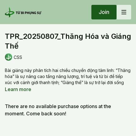
Join
TPR_20250807_Thăng Hóa và Giáng
Thế
CSS
Bài giảng này phân tích hai chiều chuyển động tâm linh: “Thăng
hóa” là sự nâng cao tầng năng lượng, trí tuệ và từ bi để tiếp
xúc với cảnh giới thanh tịnh; “Giáng thế” là sự trở lại đời sống
thường nhật với tâm tỉnh thức để phụng sự chúng sinh. Người tu
Learn more
cần thực hành cả hai chiều một cách hài hòa—không chỉ hướng
lên mà còn biết trở về, không chỉ tìm sự giải thoát mà còn mang
There are no available purchase options at the
ánh sáng đến cho đời. Đây là tiến trình liên tục giữa nội tâm và
hành động, giữa giác ngộ và phụng sự.
moment. Come back soon!
TPR_20250807_Thăng Hóa và Giáng Thế