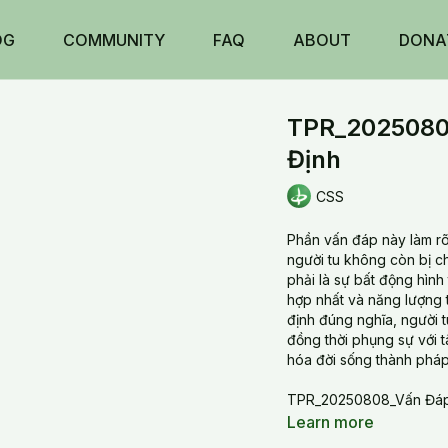
OG
COMMUNITY
FAQ
ABOUT
DONA
TPR_20250808
Định
CSS
Phần vấn đáp này làm rõ
người tu không còn bị c
phải là sự bất động hình
hợp nhất và năng lượng th
định đúng nghĩa, người tu
đồng thời phụng sự với 
hóa đời sống thành pháp
TPR_20250808_Vấn Đáp 
Learn more