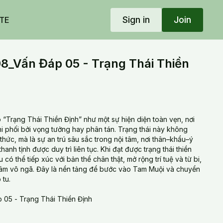
Sign in
Join
TE
_Vấn Đáp 05 - Trạng Thái Thiền
 “Trạng Thái Thiền Định” như một sự hiện diện toàn vẹn, nơi
hi phối bởi vọng tưởng hay phân tán. Trạng thái này không
 thức, mà là sự an trú sâu sắc trong nội tâm, nơi thân–khẩu–ý
anh tịnh được duy trì liên tục. Khi đạt được trạng thái thiền
 có thể tiếp xúc với bản thể chân thật, mở rộng trí tuệ và từ bi,
tâm vô ngã. Đây là nền tảng để bước vào Tam Muội và chuyển
 tu.
05 - Trạng Thái Thiền Định