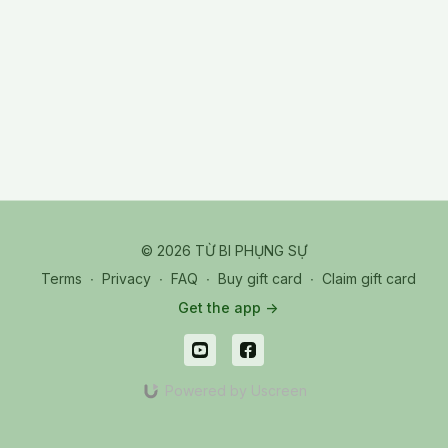
transformative spiritual practice rooted in compassion and
wisdom. It emphasizes that true generosity arises from inner
clarity and the aspiration to benefit all beings, not from
attachment or expectation. The session guides practitioners to
visualize and offer a thousand-petal lotus as a symbol of
boundless giving, integrating body, speech, and mind. It also
highlights the importance of sincerity, mindfulness, and
alignment with higher vows in every offering. Through this
practice, one cultivates merit, dissolves ego, and deepens
their connection to the Bodhisattva path
TPR_20250809_01_M_Dharma of Giving 1000-Petal Lotus
© 2026 TỪ BI PHỤNG SỰ
Terms
∙
Privacy
∙
FAQ
∙
Buy gift card
∙
Claim gift card
Get the app ->
Powered by Uscreen