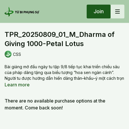
Join
TPR_20250809_01_M_Dharma of
Giving 1000-Petal Lotus
CSS
Bài giảng mở đầu ngày tu tập 9/8 tiếp tục khai triển chiều sâu
của pháp dâng tặng qua biểu tượng “hoa sen ngàn cánh”.
Người tu được hướng dẫn hiến dâng thân–khẩu–ý một cách trọn
vẹn bằng quán tưởng, trì chú và cử chỉ biểu tượng. Bài giảng
Learn more
nhấn mạnh rằng sự dâng tặng không phải là hành động đơn
thuần, mà là sự hợp nhất giữa trí tuệ và từ bi, giữa năng lượng
There are no available purchase options at the
thanh tịnh và tâm nguyện phụng sự. Khi thực hành đúng, người
tu bước vào dòng Tam Muội, buông bỏ chấp ngã và kết nối với
moment. Come back soon!
pháp giới bằng sự chân thành và tỉnh thức.
The teaching explores the profound act of giving as a