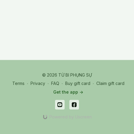
phát nguyện phụng sự vô ngã, kết nối với tâm nguyện của
chư Bồ Tát qua mười hạnh nguyện lớn.
Buổi ôn tập giúp người tu củng cố trí tuệ, làm mới tâm nguyện
và chuẩn bị bước vào chiều sâu của Tam Muội với sự tỉnh thức
và lòng từ bi.
TPR_20250809_Ôn Bài 10 - 13
© 2026 TỪ BI PHỤNG SỰ
Terms
∙
Privacy
∙
FAQ
∙
Buy gift card
∙
Claim gift card
Get the app ->
Powered by Uscreen