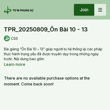
Join
TPR_20250809_Ôn Bài 10 - 13
CSS
Bài giảng “Ôn Bài 10 – 13” giúp người tu hệ thống lại các pháp
thực hành trọng yếu đã được truyền dạy trong những ngày
trước. Nội dung bao gồm:
Bài 10 – Động Tĩnh
: Làm rõ sự chuyển hóa giữa hành động
Learn more
và an trú, giúp người tu nhận ra sự hợp nhất giữa động và
tĩnh trong từng khoảnh khắc.
There are no available purchase options at the
Bài 11 – Tu Tập Từ Chỗ Nào Trong Xuất Tục
: Hướng dẫn
người tu xác định điểm khởi đầu phù hợp với căn cơ để bước
moment. Come back soon!
vào hành trình xuất tục một cách vững chãi.
Bài 12 – Năng và Sở
: Khai mở sự phân biệt giữa chủ thể và
đối tượng, từ đó dẫn đến sự hợp nhất và buông bỏ nhị
nguyên.
Bài 13 – Thập Nguyện Hành Phổ Hiền Hạnh
: Là nền tảng