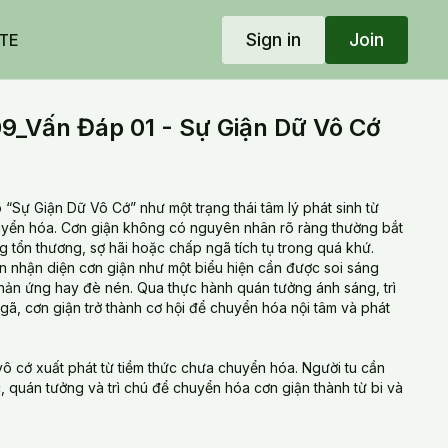
Sign in
Join
TE
_Vấn Đáp 01 - Sự Giận Dữ Vô Cớ
“Sự Giận Dữ Vô Cớ” như một trạng thái tâm lý phát sinh từ
uyển hóa. Cơn giận không có nguyên nhân rõ ràng thường bắt
 tổn thương, sợ hãi hoặc chấp ngã tích tụ trong quá khứ.
 nhận diện cơn giận như một biểu hiện cần được soi sáng
 phản ứng hay đè nén. Qua thực hành quán tưởng ánh sáng, trì
ã, cơn giận trở thành cơ hội để chuyển hóa nội tâm và phát
ô cớ xuất phát từ tiềm thức chưa chuyển hóa. Người tu cần
, quán tưởng và trì chú để chuyển hóa cơn giận thành từ bi và