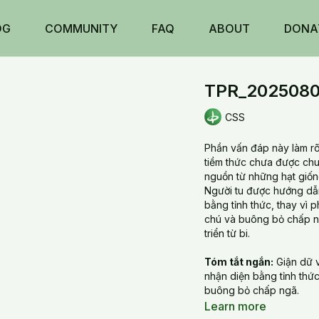
OG
COMMUNITY
FAQ
ABOUT
DONA
TPR_20250809
CSS
Phần vấn đáp này làm rõ 
tiềm thức chưa được ch
nguồn từ những hạt giống
Người tu được hướng dẫn
bằng tỉnh thức, thay vì
chú và buông bỏ chấp ng
triển từ bi.
Tóm tắt ngắn:
Giận dữ v
nhận diện bằng tỉnh thức
buông bỏ chấp ngã.
Learn more