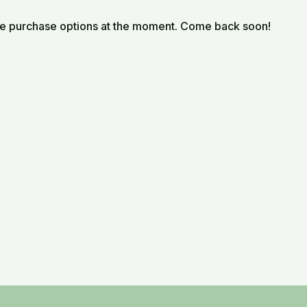
01 - Sự Giận Dữ Vô Cớ
le purchase options at the moment. Come back soon!