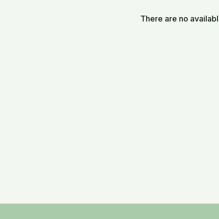
TPR_20250809_Vấn Đáp 
There are no availab