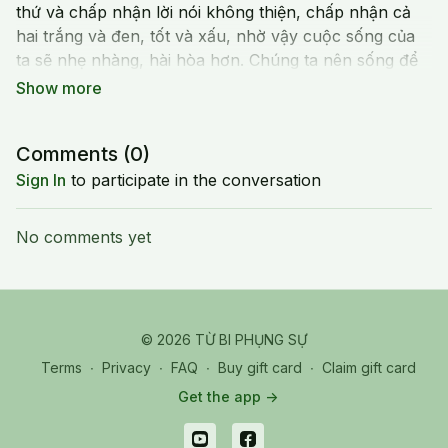
thứ và chấp nhận lời nói không thiện, chấp nhận cả
hai trắng và đen, tốt và xấu, nhờ vậy cuộc sống của
ta sẽ nhẹ nhàng, hài hòa hơn. Chúng ta nên sống để
chấp nhận nhau, không phải để chứng minh mình giỏi
hơn người khác.
Comments (
0
)
Xả Tâm - Giúp Bồ Đề Tâm Thêm Vững
Sign In
to participate in the conversation
No comments yet
© 2026 TỪ BI PHỤNG SỰ
Terms
∙
Privacy
∙
FAQ
∙
Buy gift card
∙
Claim gift card
Get the app ->